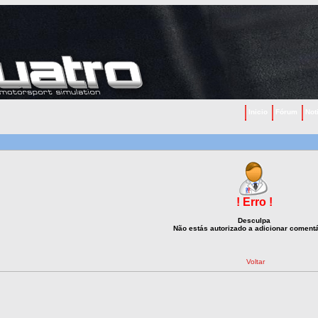
Inicio
Fórum
Not
! Erro !
Desculpa
Não estás autorizado a adicionar comentá
Voltar