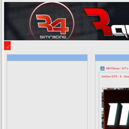
MKPNews
->
GT's
ImSim GT4 - 3 - Sne