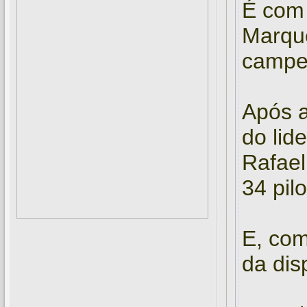
É com 
Marque
campeo
Após a
do lid
Rafael
34 pil
E, com
da dis