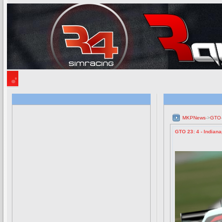
MKPNews
->
GTO
GTO 23: 4 - Indiana