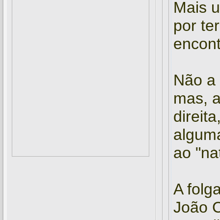
Mais u
por te
encont
Não a 
mas, a
direit
alguma
ao "nat
A folg
João C