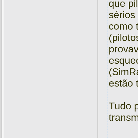
que pi
sérios
como t
(pilot
provav
esquec
(SimRa
estão 
Tudo p
transm