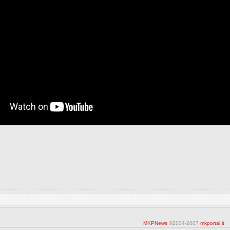
MKPNews
©2004-2007
mkportal.it