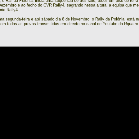
 o Rali da Polónia, inicia uma sequência de três ralis, todos em piso de ter
Dezembro e ao fecho do CVR Rally4, sagrando nessa altura, a equipa que mel
ria Rally4.
xima segunda-feira e até sábado dia 8 de Novembro, o Rally da Polónia, est
com todas as provas transmitidas em directo no canal de Youtube da Rquatro