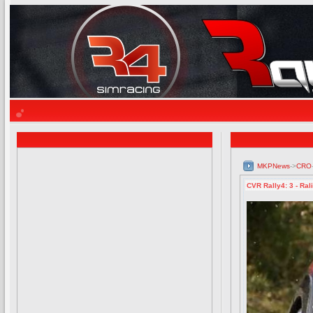
MKPNews
->
CRO
CVR Rally4: 3 - Ral