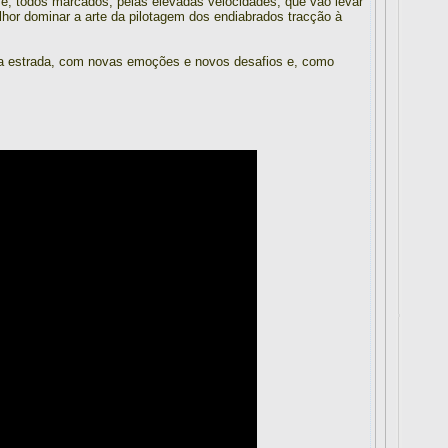
ra e, todos marcados, pelas elevadas velocidades, que vão levar
hor dominar a arte da pilotagem dos endiabrados tracção à
á na estrada, com novas emoções e novos desafios e, como
.