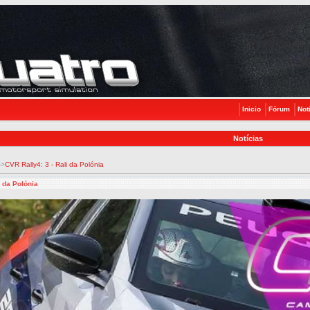
Inicio
Fórum
Not
Notícias
->
CVR Rally4: 3 - Rali da Polónia
i da Polónia