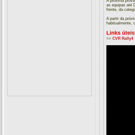
A próxima prova,
as equipas até 
frente, da catego
A partir da pró
habitualmente, 
Links úteis
>>
CVR Rally4